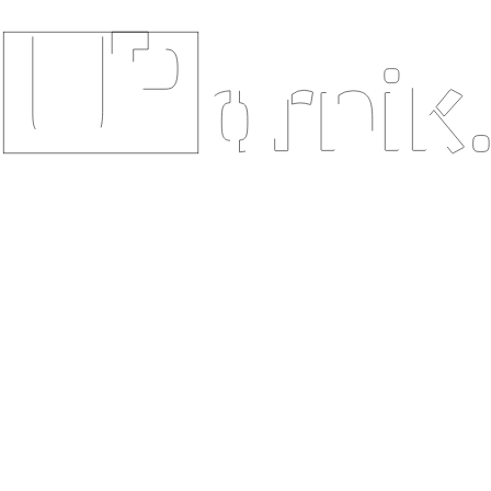
144
Končana
zbiran